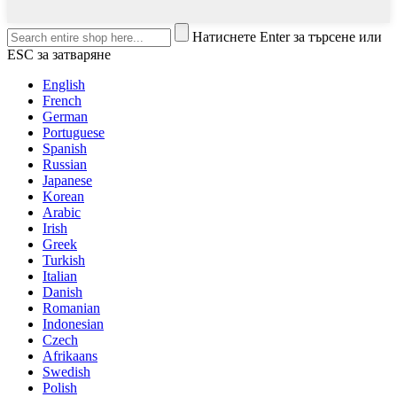
Натиснете Enter за търсене или
ESC за затваряне
English
French
German
Portuguese
Spanish
Russian
Japanese
Korean
Arabic
Irish
Greek
Turkish
Italian
Danish
Romanian
Indonesian
Czech
Afrikaans
Swedish
Polish