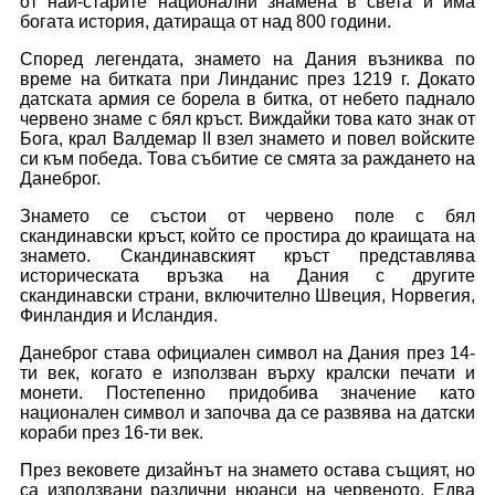
от най-старите национални знамена в света и има
богата история, датираща от над 800 години.
Според легендата, знамето на Дания възниква по
време на битката при Линданис през 1219 г. Докато
датската армия се борела в битка, от небето паднало
червено знаме с бял кръст. Виждайки това като знак от
Бога, крал Валдемар II взел знамето и повел войските
си към победа. Това събитие се смята за раждането на
Данеброг.
Знамето се състои от червено поле с бял
скандинавски кръст, който се простира до краищата на
знамето. Скандинавският кръст представлява
историческата връзка на Дания с другите
скандинавски страни, включително Швеция, Норвегия,
Финландия и Исландия.
Данеброг става официален символ на Дания през 14-
ти век, когато е използван върху кралски печати и
монети. Постепенно придобива значение като
национален символ и започва да се развява на датски
кораби през 16-ти век.
През вековете дизайнът на знамето остава същият, но
са използвани различни нюанси на червеното. Едва