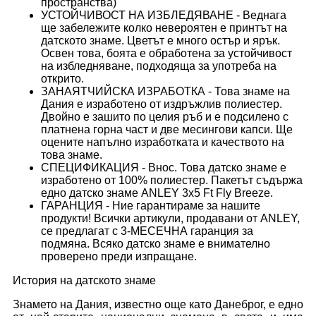
пространства)
УСТОЙЧИВОСТ НА ИЗБЛЕДЯВАНЕ - Веднага
ще забележите колко невероятен е принтът на
датското знаме. Цветът е много остър и ярък.
Освен това, боята е обработена за устойчивост
на избледняване, подходяща за употреба на
открито.
ЗАНАЯТЧИЙСКА ИЗРАБОТКА - Това знаме на
Дания е изработено от издръжлив полиестер.
Двойно е зашито по целия ръб и е подсилено с
платнена горна част и две месингови капси. Ще
оцените напълно изработката и качеството на
това знаме.
СПЕЦИФИКАЦИЯ - Внос. Това датско знаме е
изработено от 100% полиестер. Пакетът съдържа
едно датско знаме ANLEY 3x5 Ft Fly Breeze.
ГАРАНЦИЯ - Ние гарантираме за нашите
продукти! Всички артикули, продавани от ANLEY,
се предлагат с 3-МЕСЕЧНА гаранция за
подмяна. Всяко датско знаме е внимателно
проверено преди изпращане.
История на датското знаме
Знамето на Дания, известно още като Данеброг, е едно