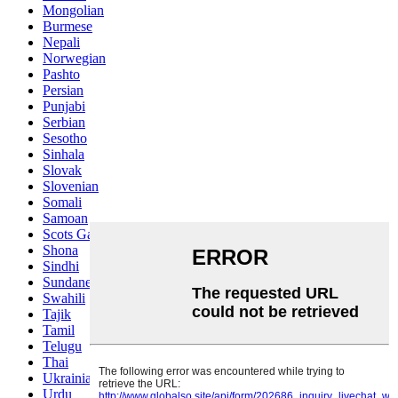
Mongolian
Burmese
Nepali
Norwegian
Pashto
Persian
Punjabi
Serbian
Sesotho
Sinhala
Slovak
Slovenian
Somali
Samoan
Scots Gaelic
Shona
Sindhi
Sundanese
Swahili
Tajik
Tamil
Telugu
Thai
Ukrainian
Urdu