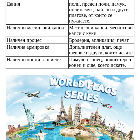
Дания
поли, преден поли, памук,
полипамук, найлон и други
платове, от които се
нуждаете.
Налични месингови капси
Месингови капси, месингови
капси с куки
Наличен процес
Бродерия, апликация, печат
Налична армировка
Допълнителен плат, още
шевове и други, които искате
Налични конци за шиене
Памучен конец, полиестерен
конец и още, което искате.