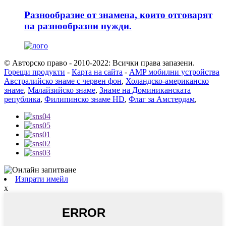
Разнообразие от знамена, които отговарят
на разнообразни нужди.
© Авторско право - 2010-2022: Всички права запазени.
Горещи продукти
-
Карта на сайта
-
AMP мобилни устройства
Австралийско знаме с червен фон
,
Холандско-американско
знаме
,
Малайзийско знаме
,
Знаме на Доминиканската
република
,
Филипинско знаме HD
,
Флаг за Амстердам
,
Изпрати имейл
x