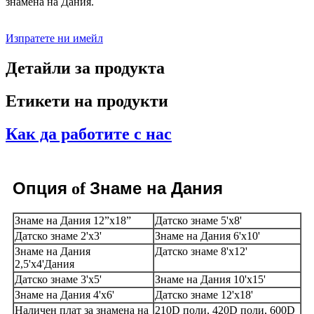
знамена на Дания.
Изпратете ни имейл
Детайли за продукта
Етикети на продукти
Как да работите с нас
Опция
Знаме на Дания
of
Знаме на Дания 12”x18”
Датско знаме 5'x8'
Датско знаме 2'x3'
Знаме на Дания 6'x10'
Знаме на Дания
Датско знаме 8'x12'
2,5'x4'Дания
Датско знаме 3'x5'
Знаме на Дания 10'x15'
Знаме на Дания 4'x6'
Датско знаме 12'x18'
Наличен плат за знамена на
210D поли, 420D поли, 600D