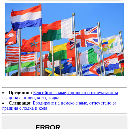
Предишно:
Белгийско знаме, пришито и отпечатано за
градина с пилон, кола, лодка
Следващо:
Бродиране на немско знаме, отпечатано за
градина с лодка и кола