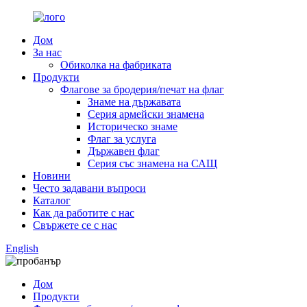
Дом
За нас
Обиколка на фабриката
Продукти
Флагове за бродерия/печат на флаг
Знаме на държавата
Серия армейски знамена
Историческо знаме
Флаг за услуга
Държавен флаг
Серия със знамена на САЩ
Новини
Често задавани въпроси
Каталог
Как да работите с нас
Свържете се с нас
English
Дом
Продукти