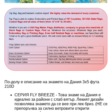
По-долу е описание на знамето на Дания 3x5 фута
210D
СЕРИЯ FLY BREEZE - Това знаме на Дания е
идеално за райони с слаб вятър. Лекият дизайн
позволява знамето да се вее при лек бриз. (НЕ се
препоръчва за силно ветровити открити