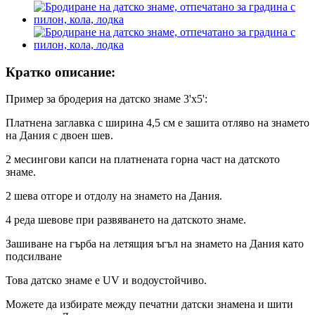
Кратко описание:
Пример за бродерия на датско знаме 3'x5':
Платнена заглавка с ширина 4,5 см е зашита отляво на знамето
на Дания с двоен шев.
2 месингови капси на платнената горна част на датското
знаме.
2 шева отгоре и отдолу на знамето на Дания.
4 реда шевове при развяването на датското знаме.
Зашиване на гърба на летящия ъгъл на знамето на Дания като
подсилване
Това датско знаме е UV и водоустойчиво.
Можете да избирате между печатни датски знамена и шити