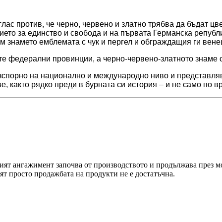
глас против, че черно, червено и златно трябва да бъдат ц
ието за единство и свобода и на първата Германска републ
към знамето емблемата с чук и пергел и обграждащия ги вене
чните федерални провинции, а черно-червено-златното знам
езспорно на национално и международно ниво и представляв
е, както рядко преди в бурната си история – и не само по 
ият ангажимент започва от производството и продължава през мо
ят просто продажбата на продукти не е достатъчна.