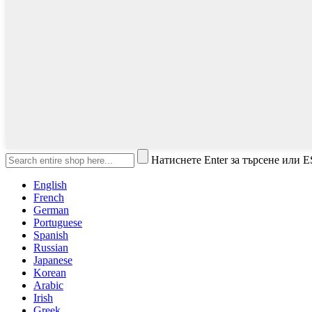
Натиснете Enter за търсене или E
English
French
German
Portuguese
Spanish
Russian
Japanese
Korean
Arabic
Irish
Greek