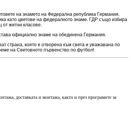
ветовете на знамето на Федерална република Германия.
ика като цветове на федералното знаме. ГДР също избира
ц от житни класове.
е става официално знаме на обединена Германия.
ат страна, която е отворена към света и уважавана по
време на Световното първенство по футбол!
нтажа, доставката и монтажа, както и през програмите за