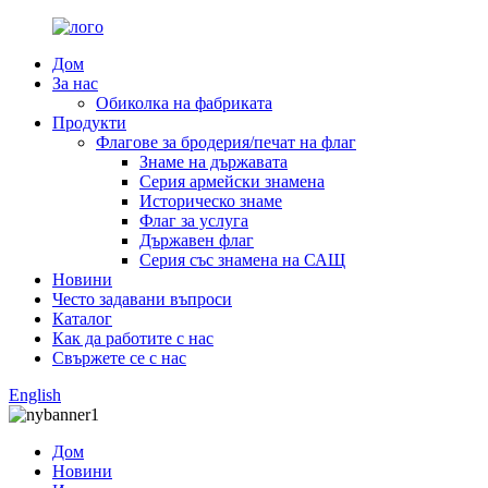
Дом
За нас
Обиколка на фабриката
Продукти
Флагове за бродерия/печат на флаг
Знаме на държавата
Серия армейски знамена
Историческо знаме
Флаг за услуга
Държавен флаг
Серия със знамена на САЩ
Новини
Често задавани въпроси
Каталог
Как да работите с нас
Свържете се с нас
English
Дом
Новини