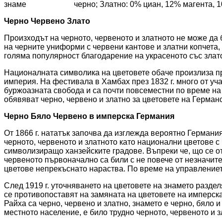
знаме
черно; Златно: 0% циан, 12% магента, 
Черно Червено Злато
Произходът на черното, червеното и златното не може да б
на черните униформи с червени кантове и златни копчета
голяма популярност благодарение на украсеното със злато
Националната символика на цветовете обаче произлиза пре
империя. На фестивала в Хамбах през 1832 г. много от у
буржоазната свобода и са почти повсеместни по време на
обявяват черно, червено и златно за цветовете на Герма
Черно Бяло Червено в имперска Германия
От 1866 г. нататък започва да изглежда вероятно Германи
черното, червеното и златното като национални цветове с
символизиращо ханзейските градове. Въпреки че, що се о
червеното първоначално са били с не повече от незначит
цветове непрекъснато нараства. По време на управлението
След 1919 г. уточняването на цветовете на знамето разд
се противопоставят на замяната на цветовете на имперск
Райха са черно, червено и златно, знамето е черно, бяло 
местното население, е било трудно черното, червеното и 