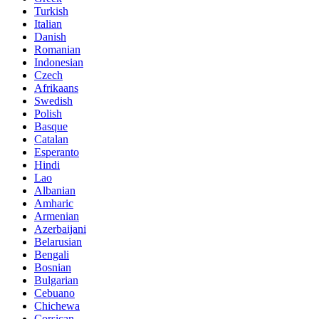
Turkish
Italian
Danish
Romanian
Indonesian
Czech
Afrikaans
Swedish
Polish
Basque
Catalan
Esperanto
Hindi
Lao
Albanian
Amharic
Armenian
Azerbaijani
Belarusian
Bengali
Bosnian
Bulgarian
Cebuano
Chichewa
Corsican