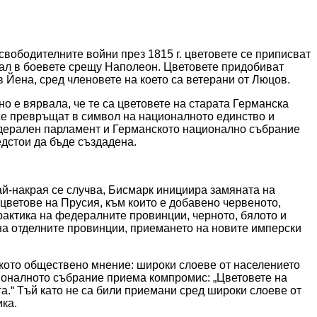
освободителните войни през 1815 г. цветовете се приписват
твал в боевете срещу Наполеон. Цветовете придобиват
 Йена, сред членовете на което са ветерани от Люцов.
 е вярвала, че те са цветовете на старата Германска
 се превръщат в символ на националното единство и
федерален парламент и Германското национално събрание
едстои да бъде създадена.
най-накрая се случва, Бисмарк инициира замяната на
 цветове на Прусия, към които е добавено червеното,
актика на федералните провинции, черното, бялото и
на отделните провинции, приемането на новите имперски
ското обществено мнение: широки слоеве от населението
ционалното събрание приема компромис: „Цветовете на
ага.“ Тъй като не са били приемани сред широки слоеве от
ика.