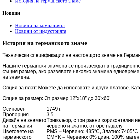
История на германското знаме
Новини
Новини на компанията
Новини от индустрията
История на германското знаме
Технически спецификации на настоящото знаме на Герма
Нашите германски знамена се произвеждат в традиционнот
същия размер, ако развявате няколко знамена едновремен
на знамена.
Опция за плат: Можете да използвате и други платове. Ка
Опция за размер: От размер 12”x18” до 30'x60'
Осиновен
1749 г.
Пропорция
3:5
Дизайн на знамето
Трикольор, с три равни хоризонтални ив
на Германия
червено и златно, отгоре надолу
Цветовете на
PMS – Червено: 485°C, Златно: 7405°C
германското
CMYK – Червено: 0% циан, 100% маген