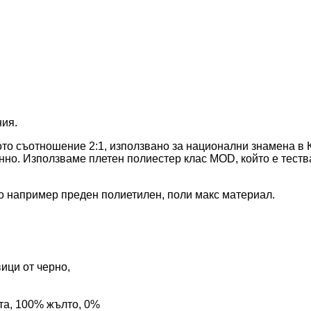
ния.
о съотношение 2:1, използвано за национални знамена в Ки
но. Използваме плетен полиестер клас MOD, който е теств
то например преден полиетилен, поли макс материал.
ици от черно,
та, 100% жълто, 0%