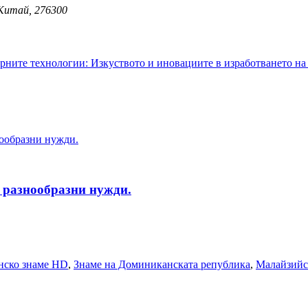
 Китай, 276300
а разнообразни нужди.
ско знаме HD
,
Знаме на Доминиканската република
,
Малайзийс