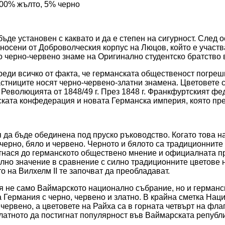
100% жълто, 5% черно
ъде установен с каквато и да е степен на сигурност. След 
, носени от Доброволческия корпус на Люцов, който е учас
 черно-червено знаме на Оригинално студентско братство в
ди всичко от факта, че германската общественост погрешно
частниците носят черно-червено-златни знамена. Цветовете
 Революцията от 1848/49 г. През 1848 г. Франкфуртският 
нската конфедерация и новата Германска империя, която пр
я да бъде обединена под пруско ръководство. Когато това 
 черно, бяло и червено. Черното и бялото са традиционните
тнася до германското обществено мнение и официалната пр
елно значение в сравнение с силно традиционните цветове 
 на Вилхелм II те започват да преобладават.
еля не само Ваймарското национално събрание, но и герман
а Германия с черно, червено и златно. В крайна сметка На
и червено, а цветовете на Райха са в горната четвърт на фл
златното да постигнат популярност във Ваймарската републ