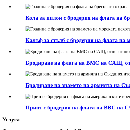
Кола за пилон с бродерия на флага на б
Калъф за стълб с бродерия на флага на 
Бродиране на флага на ВМС на САЩ, отпе
Бродиране на знамето на армията на Съед
Принт с бродерия на флага на ВВС на С
Услуга