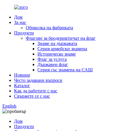
Дом
За нас
Обиколка на фабриката
Продукти
Флагове за бродерия/печат на флаг
Знаме на държавата
Серия армейски знамена
Историческо знаме
Флаг за услуга
Държавен флаг
Серия със знамена на САЩ
Новини
Често задавани въпроси
Каталог
Как да работите с нас
Свържете се с нас
English
Дом
Продукти