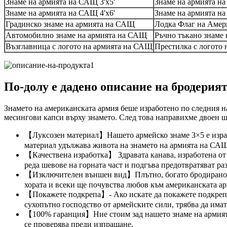
Знаме на армията на САЩ 3'x5'
Знаме на армията на
Знаме на армията на САЩ 4'x6'
Знаме на армията на
Градинско знаме на армията на САЩ
Лодка Флаг на Амер
Автомобилно знаме на армията на САЩ
Ръчно тъкано знаме
Възглавница с логото на армията на САЩ
Престилка с логото
По-долу е дадено описание на бродерият
Знамето на американската армия беше изработено по следния на
месингови капси върху знамето. След това направихме двоен ше
【Луксозен материал】Нашето армейско знаме 3×5 е израбо
материал удължава живота на знамето на армията на САЩ,
【Качествена изработка】 Здравата канава, изработена от 
реда шевове на горната част и подгъва предотвратяват ра
【Изключителен външен вид】Плътно, богато бродирано зн
хората и всеки ще почувства любов към американската ар
【Покажете подкрепа】- Ако искате да покажете подкрепата
сухопътно господство от армейските сили, трябва да 
【100% гаранция】Ние стоим зад нашето знаме на армията 
се проверява преди изпращане.