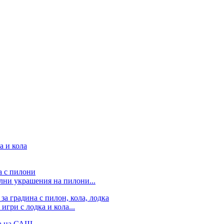
лни украшения на пилони...
гри с лодка и кола...