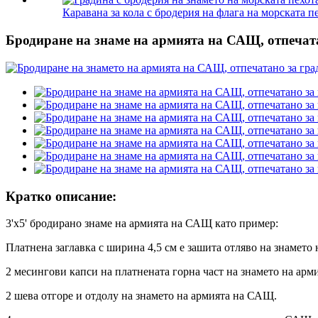
Каравана за кола с бродерия на флага на морската п
Бродиране на знаме на армията на САЩ, отпечата
Кратко описание:
3'x5' бродирано знаме на армията на САЩ като пример:
Платнена заглавка с ширина 4,5 см е зашита отляво на знамето
2 месингови капси на платнената горна част на знамето на ар
2 шева отгоре и отдолу на знамето на армията на САЩ.