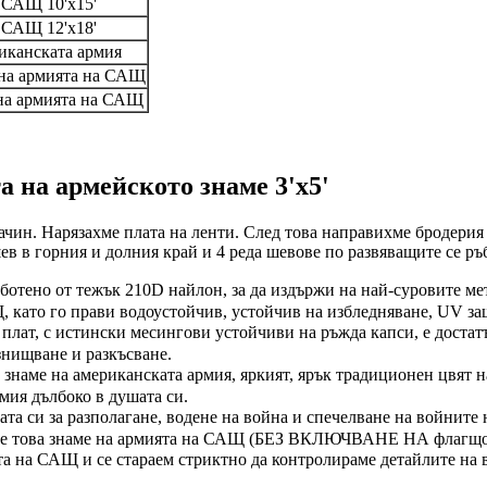
 САЩ 10'x15'
 САЩ 12'x18'
иканската армия
 на армията на САЩ
 на армията на САЩ
а на армейското знаме 3'x5'
чин. Нарязахме плата на ленти. След това направихме бродерия в
в в горния и долния край и 4 реда шевове по развяващите се ръ
тено от тежък 210D найлон, за да издържи на най-суровите мет
 като го прави водоустойчив, устойчив на избледняване, UV за
плат, с истински месингови устойчиви на ръжда капси, е достат
знищване и разкъсване.
аме на американската армия, яркият, ярък традиционен цвят н
мия дълбоко в душата си.
 си за разполагане, водене на война и спечелване на войните н
имате това знаме на армията на САЩ (БЕЗ ВКЛЮЧВАНЕ НА флагщо
на САЩ и се стараем стриктно да контролираме детайлите на вся