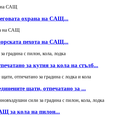
реговата охрана на САЩ...
морската пехота на САЩ...
чатано за кутия за кола на стълб...
инените щати, отпечатано за ...
АЩ за кола на пилон...