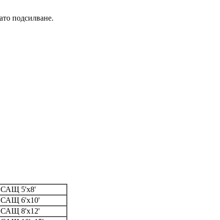
ато подсилване.
 САЩ 5'x8'
 САЩ 6'x10'
 САЩ 8'x12'