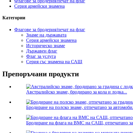
Флагове за бродерия/печат на флаг
Серия армейски знамена
Категории
Флагове за бродерия/печат на флаг
Знаме на държавата
Серия армейски знамена
Историческо знаме
Държавен флаг
Флаг за услуга
Серия със знамена на САЩ
Препоръчани продукти
Австралийско знаме, бродирано за кола и лодка...
Бродиране на полско знаме, отпечатано за автомоби
Бродиране на флага на ВМС на САЩ, отпечатано за и