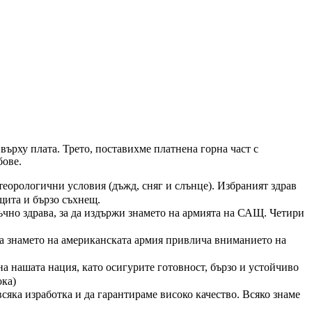
ърху плата. Трето, поставихме платнена горна част с
бове.
еорологични условия (дъжд, сняг и слънце). Избраният здрав
щита и бързо съхнещ.
ъчно здрава, за да издържи знамето на армията на САЩ. Четири
а знамето на американската армия привлича вниманието на
а нашата нация, като осигурите готовност, бързо и устойчиво
ка)
ка изработка и да гарантираме високо качество. Всяко знаме