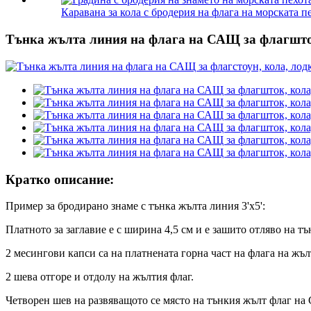
Каравана за кола с бродерия на флага на морската п
Тънка жълта линия на флага на САЩ за флагшток
Кратко описание:
Пример за бродирано знаме с тънка жълта линия 3'x5':
Платното за заглавие е с ширина 4,5 см и е зашито отляво на т
2 месингови капси са на платнената горна част на флага на жъ
2 шева отгоре и отдолу на жълтия флаг.
Четворен шев на развяващото се място на тънкия жълт флаг н