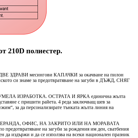
от 210D полиестер.
ВЕ ЗДРАВИ месингови КАПАЧКИ ​​за окачване на пилон
ското си знаме за предотвратяване на загуби в ДЪЖД, СНЯГ
чрез УМЕЛА ИЗРАБОТКА. ОСТРАТА И ЯРКА единична жълта
авяне с пришити райета. 4 реда заключващ шев за
ужим“, за да персонализирате тънката жълта линия на
А, ВЕРАНДА, ОФИС, НА ЗАКРИТО ИЛИ НА МОРАВАТА
о предотвратяване на загуби за рождения им ден, сватбения
 да издържи и да се използва на всеки национален празник