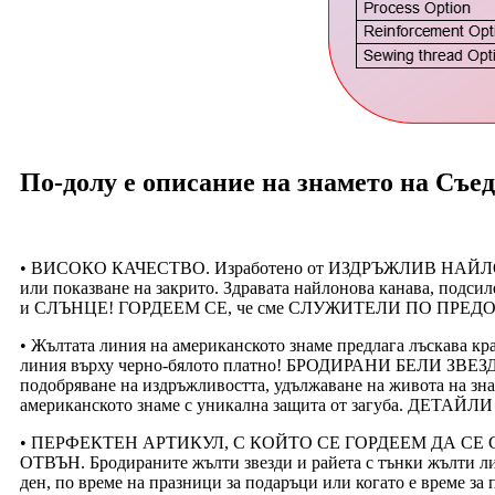
По-долу е описание на знамето на Съе
• ВИСОКО КАЧЕСТВО. Изработено от ИЗДРЪЖЛИВ НАЙЛОН, тъ
или показване на закрито. Здравата найлонова канава, под
и СЛЪНЦЕ! ГОРДЕЕМ СЕ, че сме СЛУЖИТЕЛИ ПО ПРЕД
• Жълтата линия на американското знаме предлага лъска
линия върху черно-бялото платно! БРОДИРАНИ БЕЛИ ЗВЕЗДИ Ж
подобряване на издръжливостта, удължаване на живота на зна
американското знаме с уникална защита от загуба. ДЕТА
• ПЕРФЕКТЕН АРТИКУЛ, С КОЙТО СЕ ГОРДЕЕМ ДА СЕ С
ОТВЪН. Бродираните жълти звезди и райета с тънки жълти лин
ден, по време на празници за подаръци или когато е време