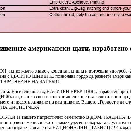
динените американски щати, изработено 
нко жълто знаме с конец за външна и вътрешна употреба. Д
силена с ДВОЙНО ШИВЕНЕ, позволява гордо да развеете американ
ОТВРАТЯВАНЕ НА ЗАГУБИ!
ва красота. Наситено жълто, НАСИТЕН ЯРЪК ЦВЯТ, изработен 
ълто, използващо гъсто запълнен конец за великолепно предст
мето и предотвратяване на разнищване. Вашето „Гордост е да сл
ЙЛИ НА ДИСПЕТЧЕРА.
ЛУЖИ за вашето патриотично семейство В ДОМ, ГРАДИН
ии правят американското знаме чудесен подарък за служители п
 за пенсиониране. Идеален за НАЦИОНАЛНИ ПРАЗНИЦИ! Създаден