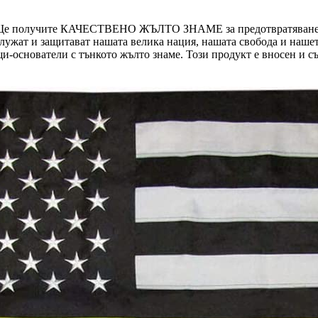
получите КАЧЕСТВЕНО ЖЪЛТО ЗНАМЕ за предотвратяване на за
ужат и защитават нашата велика нация, нашата свобода и нашет
основатели с тънкото жълто знаме. Този продукт е вносен и с