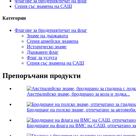
Флагове за бродерия/печат на флаг
Серия със знамена на САЩ
Категории
Флагове за бродерия/печат на флаг
Знаме на държавата
Серия армейски знамена
Историческо знаме
Държавен флаг
Флаг за услуга
Серия със знамена на САЩ
Препоръчани продукти
Австралийско знаме, бродирано за кола и лодка...
Бродиране на полско знаме, отпечатано за автомоби
Бродиране на флага на ВМС на САЩ, отпечатано за и