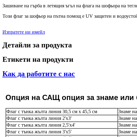
Зашиване на гърба в летящия ъгъл на флага на шофьора на тег
Този флаг за шофьор на пътна помощ е UV защитен и водоусто
Изпратете ни имейл
Детайли за продукта
Етикети на продукти
Как да работите с нас
Опция
на САЩ
опция за знаме или
Флаг с тънка жълта линия 30,5 см x 45,5 см
Знаме на
Флаг с тънка жълта линия 2'x3'
Знаме на
Флаг с тънка жълта линия 2,5'x4'
Знаме на
Флаг с тънка жълта линия 3'x5'
Знаме на