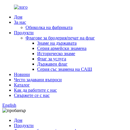
Дом
За нас
Обиколка на фабриката
Продукти
Флагове за бродерия/печат на флаг
Знаме на държавата
Серия армейски знамена
Историческо знаме
Флаг за услуга
Държавен флаг
Серия със знамена на САЩ
Новини
Често задавани въпроси
Каталог
Как да работите с нас
Свържете се с нас
English
Дом
Продукти