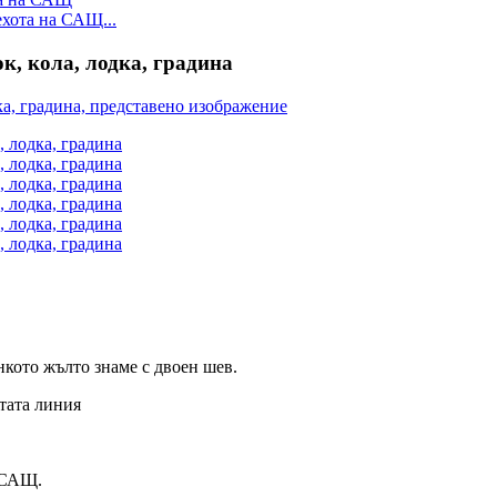
ехота на САЩ...
, кола, лодка, градина
ънкото жълто знаме с двоен шев.
лтата линия
а САЩ.