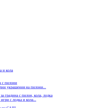
лни украшения на пилони...
гри с лодка и кола...