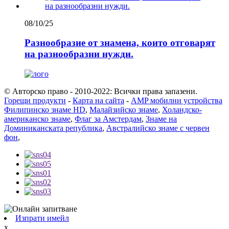
08/10/25
Разнообразие от знамена, които отговарят
на разнообразни нужди.
© Авторско право - 2010-2022: Всички права запазени.
Горещи продукти
-
Карта на сайта
-
AMP мобилни устройства
Филипинско знаме HD
,
Малайзийско знаме
,
Холандско-
американско знаме
,
Флаг за Амстердам
,
Знаме на
Доминиканската република
,
Австралийско знаме с червен
фон
,
Изпрати имейл
x