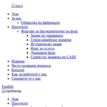
Дом
За нас
Обиколка на фабриката
Продукти
Флагове за бродерия/печат на флаг
Знаме на държавата
Серия армейски знамена
Историческо знаме
Флаг за услуга
Държавен флаг
Серия със знамена на САЩ
Новини
Често задавани въпроси
Каталог
Как да работите с нас
Свържете се с нас
English
Дом
Продукти