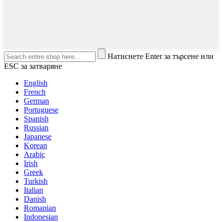
Натиснете Enter за търсене или
ESC за затваряне
English
French
German
Portuguese
Spanish
Russian
Japanese
Korean
Arabic
Irish
Greek
Turkish
Italian
Danish
Romanian
Indonesian