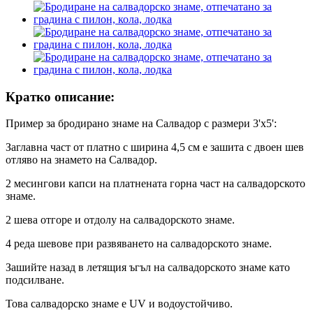
Кратко описание:
Пример за бродирано знаме на Салвадор с размери 3'x5':
Заглавна част от платно с ширина 4,5 см е зашита с двоен шев
отляво на знамето на Салвадор.
2 месингови капси на платнената горна част на салвадорското
знаме.
2 шева отгоре и отдолу на салвадорското знаме.
4 реда шевове при развяването на салвадорското знаме.
Зашийте назад в летящия ъгъл на салвадорското знаме като
подсилване.
Това салвадорско знаме е UV и водоустойчиво.