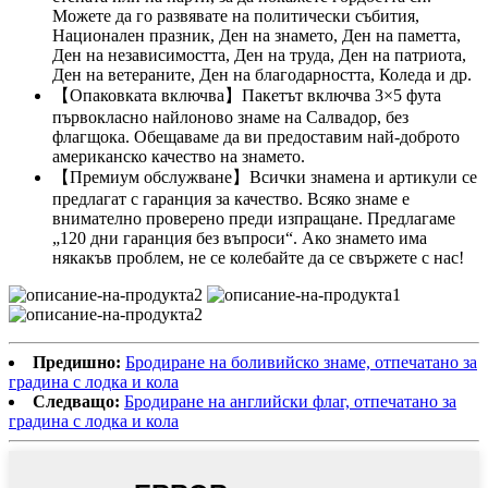
Можете да го развявате на политически събития,
Национален празник, Ден на знамето, Ден на паметта,
Ден на независимостта, Ден на труда, Ден на патриота,
Ден на ветераните, Ден на благодарността, Коледа и др.
【Опаковката включва】Пакетът включва 3×5 фута
първокласно найлоново знаме на Салвадор, без
флагщока. Обещаваме да ви предоставим най-доброто
американско качество на знамето.
【Премиум обслужване】Всички знамена и артикули се
предлагат с гаранция за качество. Всяко знаме е
внимателно проверено преди изпращане. Предлагаме
„120 дни гаранция без въпроси“. Ако знамето има
някакъв проблем, не се колебайте да се свържете с нас!
Предишно:
Бродиране на боливийско знаме, отпечатано за
градина с лодка и кола
Следващо:
Бродиране на английски флаг, отпечатано за
градина с лодка и кола