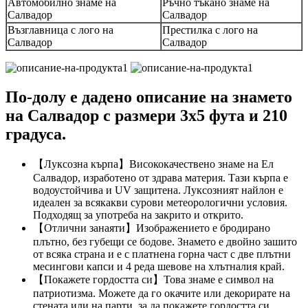
Автомобилно знаме на
Ръчно тъкано знаме на
Салвадор
Салвадор
Възглавница с лого на
Престилка с лого на
Салвадор
Салвадор
По-долу е дадено описание на знамето
на Салвадор с размери 3x5 фута и 210
градуса.
【Луксозна кърпа】Висококачествено знаме на Ел
Салвадор, изработено от здрава материя. Тази кърпа е
водоустойчива и UV защитена. Луксозният найлон е
идеален за всякакви сурови метеорологични условия.
Подходящ за употреба на закрито и открито.
【Отлични занаяти】Изображението е бродирано
плътно, без губещи се бодове. Знамето е двойно зашито
от всяка страна и е с платнена горна част с две плътни
месингови капси и 4 реда шевове на хлътналия край.
【Покажете гордостта си】Това знаме е символ на
патриотизма. Можете да го окачите или декорирате на
стената или на парти, за да покажете гордостта си.