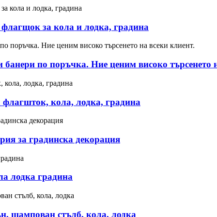
флагщок за кола и лодка, градина
и банери по поръчка. Ние ценим високо търсенето н
флагшток, кола, лодка, градина
рия за градинска декорация
ла лодка градина
ън, щампован стълб, кола, лодка