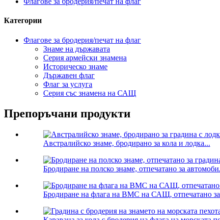
Флагове за бродерия/печат на флаг
Категории
Флагове за бродерия/печат на флаг
Знаме на държавата
Серия армейски знамена
Историческо знаме
Държавен флаг
Флаг за услуга
Серия със знамена на САЩ
Препоръчани продукти
Австралийско знаме, бродирано за кола и лодка...
Бродиране на полско знаме, отпечатано за автомоби
Бродиране на флага на ВМС на САЩ, отпечатано за и
Каравана за кола с бродерия на флага на морската п