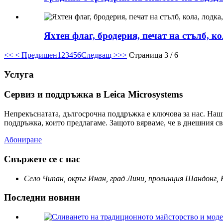
Яхтен флаг, бродерия, печат на стълб, ко
<<
< Предишен
1
2
3
4
5
6
Следващ >
>>
Страница 3 / 6
Услуга
Сервиз и поддръжка в Leica Microsystems
Непрекъснатата, дългосрочна поддръжка е ключова за нас. Наш
поддръжка, които предлагаме. Защото вярваме, че в днешния св
Абониране
Свържете се с нас
Село Чипан, окръг Инан, град Лини, провинция Шандонг,
Последни новини