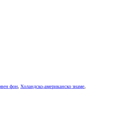
рвен фон
,
Холандско-американско знаме
,