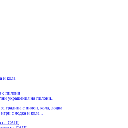
лни украшения на пилони...
гри с лодка и кола...
ехота на САЩ...