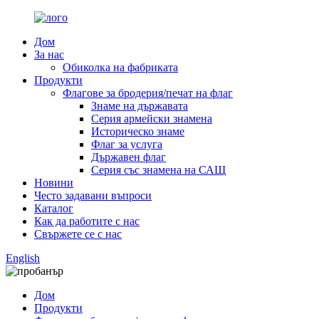
Дом
За нас
Обиколка на фабриката
Продукти
Флагове за бродерия/печат на флаг
Знаме на държавата
Серия армейски знамена
Историческо знаме
Флаг за услуга
Държавен флаг
Серия със знамена на САЩ
Новини
Често задавани въпроси
Каталог
Как да работите с нас
Свържете се с нас
English
Дом
Продукти