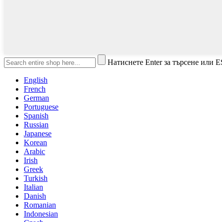
Натиснете Enter за търсене или E
English
French
German
Portuguese
Spanish
Russian
Japanese
Korean
Arabic
Irish
Greek
Turkish
Italian
Danish
Romanian
Indonesian