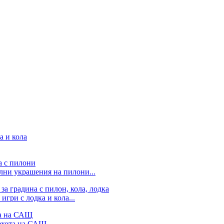
лни украшения на пилони...
гри с лодка и кола...
ехота на САЩ...