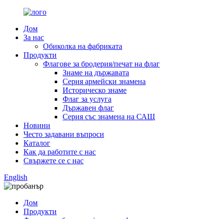
Дом
За нас
Обиколка на фабриката
Продукти
Флагове за бродерия/печат на флаг
Знаме на държавата
Серия армейски знамена
Историческо знаме
Флаг за услуга
Държавен флаг
Серия със знамена на САЩ
Новини
Често задавани въпроси
Каталог
Как да работите с нас
Свържете се с нас
English
Дом
Продукти