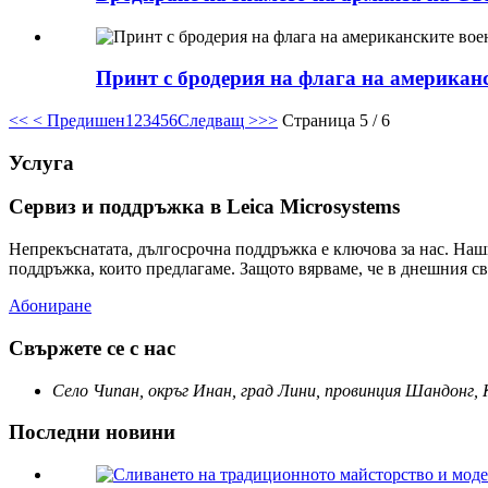
Принт с бродерия на флага на американс
<<
< Предишен
1
2
3
4
5
6
Следващ >
>>
Страница 5 / 6
Услуга
Сервиз и поддръжка в Leica Microsystems
Непрекъснатата, дългосрочна поддръжка е ключова за нас. Наш
поддръжка, които предлагаме. Защото вярваме, че в днешния св
Абониране
Свържете се с нас
Село Чипан, окръг Инан, град Лини, провинция Шандонг,
Последни новини