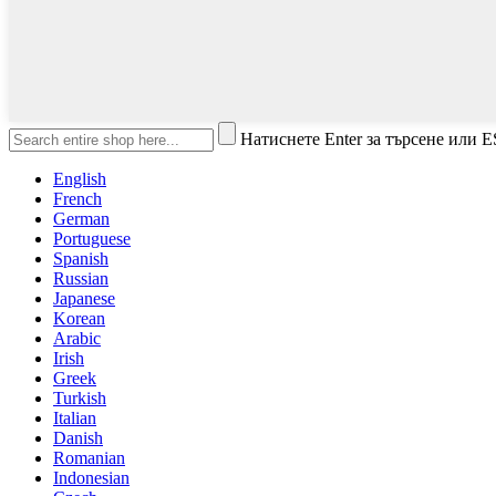
Натиснете Enter за търсене или E
English
French
German
Portuguese
Spanish
Russian
Japanese
Korean
Arabic
Irish
Greek
Turkish
Italian
Danish
Romanian
Indonesian