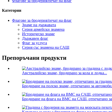
Флагове за бродерия/печат на флаг
Категории
Флагове за бродерия/печат на флаг
Знаме на държавата
Серия армейски знамена
Историческо знаме
Държавен флаг
Флаг за услуга
Серия със знамена на САЩ
Препоръчани продукти
Австралийско знаме, бродирано за кола и лодка...
Бродиране на полско знаме, отпечатано за автомоби
Бродиране на флага на ВМС на САЩ, отпечатано за и
Каравана за кола с бродерия на флага на морската п