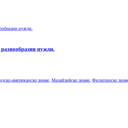
а разнообразни нужди.
ндско-американско знаме
,
Малайзийско знаме
,
Филипинско знам